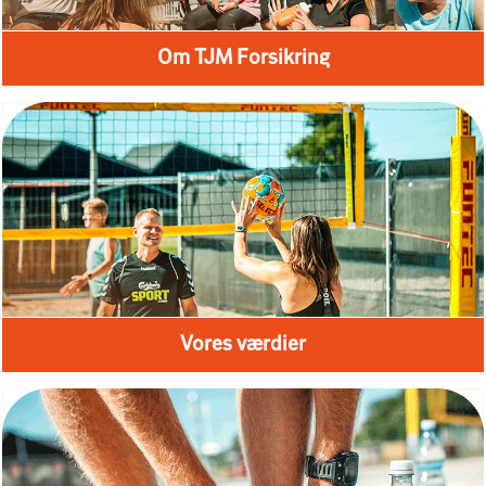
Om TJM Forsikring
Vores værdier